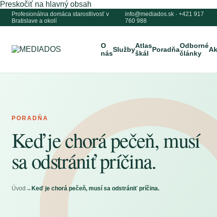
Preskočiť na hlavný obsah
Profesionálna domáca starostlivosť v
info@mediados.sk
·
+421 917
Bratislave a okolí
760 988
O
Atlas
Odborné
Služby
Poradňa
Ak
nás
škál
články
PORADŇA
Keď je chorá pečeň, musí
sa odstrániť príčina.
Úvod
→
Keď je chorá pečeň, musí sa odstrániť príčina.