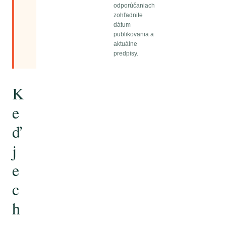
odporúčaniach
zohľadnite
dátum
publikovania a
aktuálne
predpisy.
K
e
ď
j
e
c
h